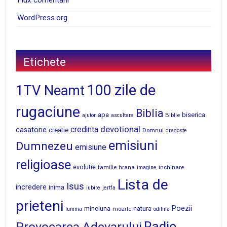
WordPress.org
Etichete
100 zile de
1TV Neamt
rugaciune
Biblia
apa
biserica
Biblie
ajutor
ascultare
devotional
credinta
casatorie
creatie
Domnul
dragoste
emisiuni
Dumnezeu
emisiune
religioase
evolutie
familie
hrana
inchinare
imagine
Lista de
Isus
incredere
inima
iubire
jertfa
prieteni
Poezii
minciuna
moarte
natura
lumina
odihna
Radio
Provocarea Adevarului