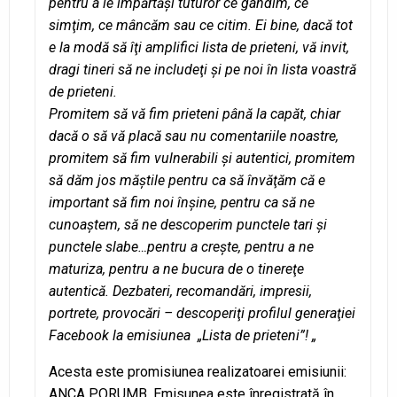
pentru a le împărtăşi tuturor ce gândim, ce
simţim, ce mâncăm sau ce citim. Ei bine, dacă tot
e la modă să îţi amplifici lista de prieteni, vă invit,
dragi tineri să ne includeţi şi pe noi în lista voastră
de prieteni.
Promitem să vă fim prieteni până la capăt, chiar
dacă o să vă placă sau nu comentariile noastre,
promitem să fim vulnerabili şi autentici, promitem
să dăm jos măştile pentru ca să învăţăm că e
important să fim noi înşine, pentru ca să ne
cunoaştem, să ne descoperim punctele tari şi
punctele slabe…pentru a creşte, pentru a ne
maturiza, pentru a ne bucura de o tinereţe
autentică. Dezbateri, recomandări, impresii,
portrete, provocări – descoperiţi profilul generaţiei
Facebook la emisiunea „Lista de prieteni”! „
Acesta este promisiunea realizatoarei emisiunii:
ANCA PORUMB. Emisunea este înregistrată în