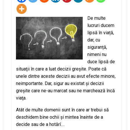
De multe
lucruri ducem
lipsă în viață,
dar, cu
siguranță,
nimeni nu
duce lipsă de
situaţii în care a luat decizii greşite. Poate că
unele dintre aceste decizii au avut efecte minore,
neimportante. Dar, sigur au existat şi decizii
greşite care ne-au marcat sau ne marchează încă
viaţa.
Atât de multe domenii sunt în care ar trebui să
deschidem bine ochii şi mintea înainte de a
decide sau de a hotărî….