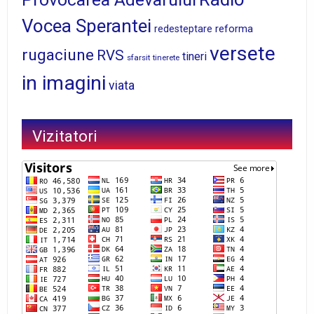
Vocea Sperantei
reforma
redesteptare
versete
rugaciune
RVS
tineri
sfarsit
tinerete
in imagini
viata
Vizitatori