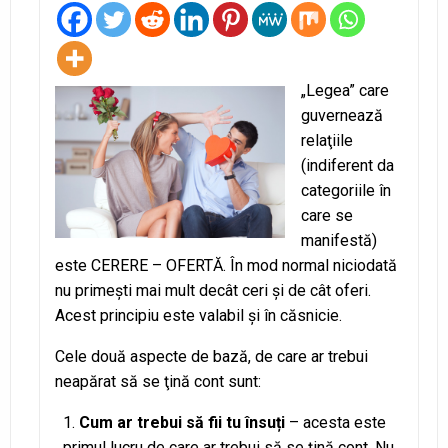
„Legea” care
guvernează
relaţiile
(indiferent da
categoriile în
care se
manifestă)
este CERERE – OFERTĂ. În mod normal niciodată
nu primeşti mai mult decât ceri şi de cât oferi.
Acest principiu este valabil şi în căsnicie.
Cele două aspecte de bază, de care ar trebui
neapărat să se ţină cont sunt:
Cum ar trebui să fii tu însuți
– acesta este
primul lucru de care ar trebui să se ţină cont. Nu