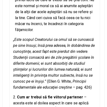
este normal şi moral ca să ai anumite aşteptări
de la alţii dar acele aşteptări să nu se refere şi
la tine. Când ceri cuiva să facă ceea ce tu nici
măcar nu încerci, te încadrezi în categoria
făţarnicilor.
„Este scopul Creatorului ca omul să se cunoască
pe sine însuşi; însă prea adesea, în dobândirea de
cunoştinţe, acest fapt este pierdut din vedere.
Studenţii consacră ani de zile pregătirii şcolare în
diferite domenii; ei sunt absorbiţi de studiul
ştiinţelor şi lucrurilor din lumea naturală; ei sunt
inteligenţi în privinţa multor subiecte, însă nu se
cunosc pe ei înşişi.”
(Ellen G. White,
Principii
fundamentale ale educaţiei creştine
– pag. 426)
2.
Cum ar trebui să fie viitorul partener
–
acesta este al doilea aspect în care se aplică