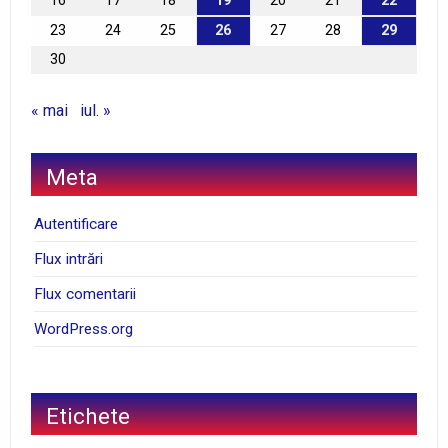
16
17
18
19
20
21
22
23
24
25
26
27
28
29
30
« mai
iul. »
Meta
Autentificare
Flux intrări
Flux comentarii
WordPress.org
Etichete