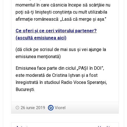
momentul în care căsnicia începe să scârţâie nu
poţi să-ţi linişteşti conştiinţa cu mult utilizabila
afirmaţie românească: „Lasă că merge şi aşa.”
Ce oferi şi ce ceri viitorului partener?
(ascultă emisiunea aici)
(dă click pe scrisul de mai sus şi vei ajunge la
emisiunea menţionată)
Emisiunea face parte din ciclul „PAŞI în DOI”,
este moderată de Cristina Iştvan şi a fost
înregistrată în studioul Radio Vocea Speranţei,
Bucureşti.
26 iunie 2019
Viorel