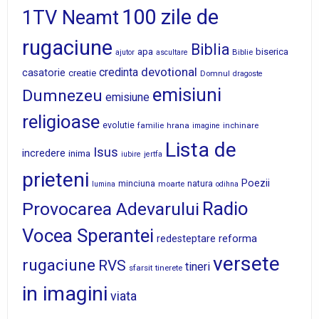
100 zile de
1TV Neamt
rugaciune
Biblia
apa
biserica
Biblie
ajutor
ascultare
devotional
credinta
casatorie
creatie
Domnul
dragoste
emisiuni
Dumnezeu
emisiune
religioase
evolutie
familie
hrana
inchinare
imagine
Lista de
Isus
incredere
inima
iubire
jertfa
prieteni
Poezii
minciuna
moarte
natura
lumina
odihna
Radio
Provocarea Adevarului
Vocea Sperantei
reforma
redesteptare
versete
rugaciune
RVS
tineri
sfarsit
tinerete
in imagini
viata