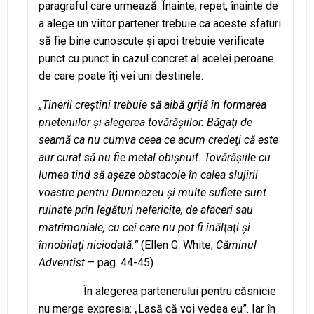
paragraful care urmează. Înainte, repet, înainte de
a alege un viitor partener trebuie ca aceste sfaturi
să fie bine cunoscute şi apoi trebuie verificate
punct cu punct în cazul concret al acelei peroane
de care poate îţi vei uni destinele.
„Tinerii creştini trebuie să aibă grijă în formarea
prieteniilor şi alegerea tovărăşiilor. Băgaţi de
seamă ca nu cumva ceea ce acum credeţi că este
aur curat să nu fie metal obişnuit. Tovărăşiile cu
lumea tind să aşeze obstacole în calea slujirii
voastre pentru Dumnezeu şi multe suflete sunt
ruinate prin legături nefericite, de afaceri sau
matrimoniale, cu cei care nu pot fi înălţaţi şi
înnobilaţi niciodată.”
(Ellen G. White,
Căminul
Adventist
– pag. 44-45)
În alegerea partenerului pentru căsnicie
nu merge expresia: „Lasă că voi vedea eu”. Iar în