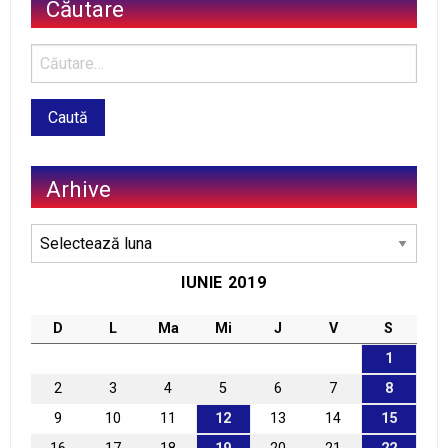
Căutare
Arhive
Arhive
IUNIE 2019
D
L
Ma
Mi
J
V
S
1
2
3
4
5
6
7
8
9
10
11
12
13
14
15