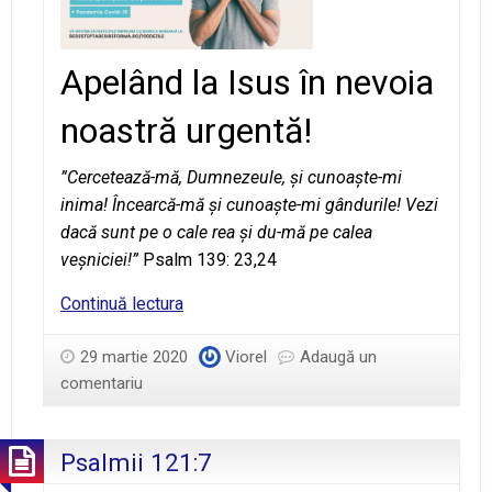
Apelând la Isus în nevoia
noastră urgentă!
”Cercetează-mă, Dumnezeule, şi cunoaște-mi
inima! Încearcă-mă şi cunoaște-mi gândurile! Vezi
dacă sunt pe o cale rea şi du-mă pe calea
veșniciei!”
Psalm 139: 23,24
Ziua
Continuă lectura
3
–
29 martie 2020
Viorel
Adaugă un
Cercetează-
comentariu
mă,
Doamne,
Psalmii 121:7
și
cunoaște-