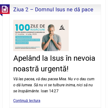
şi
Ziua 2 – Domnul Isus ne dă pace
alţii
nu?
Apelând la Isus în nevoia
noastră urgentă!
Vă las pacea, vă dau pacea Mea. Nu v-o dau cum
o dă lumea. Să
nu vi se tulbure inima, nici să nu
se înspăimânte.
Ioan 14:27
Ziua
Continuă lectura
2