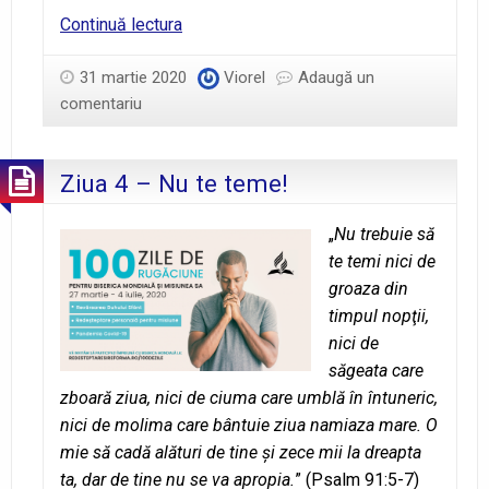
Matei
Continuă lectura
10:31
31 martie 2020
Viorel
Adaugă un
comentariu
Ziua 4 – Nu te teme!
„
Nu trebuie să
te temi nici de
groaza din
timpul nopţii,
nici de
săgeata care
zboară ziua, nici de ciuma care umblă în întuneric,
nici de molima care bântuie ziua namiaza mare.
O
mie să cadă alături de tine şi zece mii la dreapta
ta, dar de tine nu se va apropia.
” (Psalm 91:5-7)