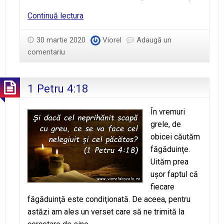
Ziua
Continuă lectura
4
–
30 martie 2020
Viorel
Adaugă un
Nu
comentariu
te
teme!
1 Petru 4:18
În vremuri
grele, de
obicei căutăm
făgăduinţe.
Uităm prea
uşor faptul că
fiecare
făgăduinţă este condiţionată. De aceea, pentru
astăzi am ales un verset care să ne trimită la