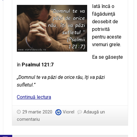
mi
Iată încă o
inima!
făgăduinţă
deosebit de
potrivită
pentru aceste
vremuri grele.
Ea se găseşte
în
Psalmul 121:7
„Domnul te va păzi de orice rău, îţi va păzi
sufletul.”
Psalmii
Continuă lectura
121:7
29 martie 2020
Viorel
Adaugă un
comentariu