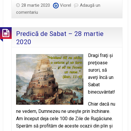
–
28 martie 2020
Viorel
Adaugă un
Domnul
comentariu
Isus
ne
Predică de Sabat – 28 martie
dă
pace
2020
Dragi fraţi şi
preţioase
surori, să
aveţi încă un
Sabat
binecuvântat!
Chiar dacă nu
ne vedem, Dumnezeu ne uneşte prin închinare.
Am început deja cele 100 de Zile de Rugăciune.
Sperăm să profităm de aceste ocazii din plin şi