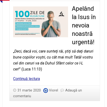
Apelând
la Isus în
nevoia
noastră
urgentă!
„
Deci, dacă voi, care sunteţi răi, ştiţi să daţi daruri
bune copiilor voştri, cu cât mai mult Tatăl vostru
cel din ceruri va da Duhul Sfânt celor ce I-L
cer!
” (Luca 11:13)
Ziua
Continuă lectura
5
–
31 martie 2020
Viorel
Adaugă un
Cerul
comentariu
aşteaptă