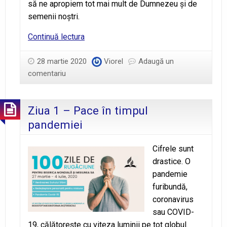
să ne apropiem tot mai mult de Dumnezeu şi de
semenii noştri.
Predică
Continuă lectura
de
Sabat
28 martie 2020
Viorel
Adaugă un
–
comentariu
28
martie
Ziua 1 – Pace în timpul
2020
pandemiei
Cifrele sunt
drastice. O
pandemie
furibundă,
coronavirus
sau COVID-
19, călătorește cu viteza luminii pe tot globul.