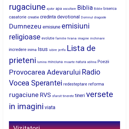
rugaciune
Biblia
apa
biserica
Biblie
ajutor
ascultare
devotional
credinta
casatorie
creatie
Domnul
dragoste
emisiuni
Dumnezeu
emisiune
religioase
evolutie
familie
hrana
inchinare
imagine
Lista de
Isus
incredere
inima
iubire
jertfa
prieteni
Poezii
minciuna
moarte
natura
lumina
odihna
Radio
Provocarea Adevarului
Vocea Sperantei
reforma
redesteptare
versete
rugaciune
RVS
tineri
sfarsit
tinerete
in imagini
viata
Vizitatori