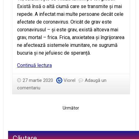
Există însă o altă ciumă care se transmite și mai
repede. A infectat mai multe persoane decât cele
afectate de coronavirus. Oricât de grav este
coronavirusul – și este grav, există altceva mai
grav, mortal – frica. Frica, anxietatea și îngrijorarea
ne afectează sistemele imunitare, ne sugrumă
bucuria și ne jefuiesc de speranță.
Ziua
Continuă lectura
1
–
27 martie 2020
Viorel
Adaugă un
Pace
comentariu
în
timpul
Următor
pandemiei
Căutare