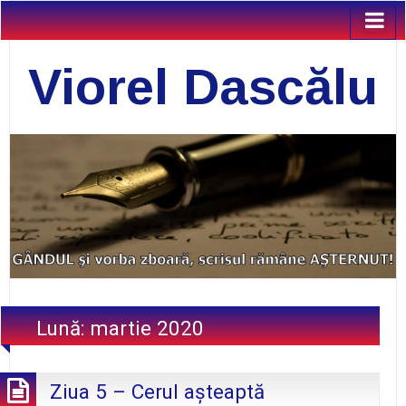
Viorel Dascălu
Lună:
martie 2020
Ziua 5 – Cerul aşteaptă