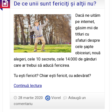
De ce unii sunt fericiţi şi alţii nu?
Dacă ne uităm
pe internet,
găsim mii de
titluri cu
sfaturi despre
cele şapte
obiceiuri, nouă
alegeri, cele 10 secrete, cele 14.000 de gânduri
care ar trebui să aducă fericirea.
Tu eşti fericit? Chiar eşti fericit, cu adevărat?
De
Continuă lectura
ce
unii
28 martie 2020
Viorel
Adaugă un
sunt
comentariu
fericiţi