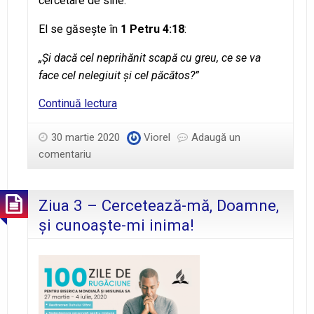
cercetare de sine.
El se găseşte în
1 Petru 4:18
:
„Şi dacă cel neprihănit scapă cu greu, ce se va
face cel nelegiuit şi cel păcătos?”
1
Continuă lectura
Petru
4:18
30 martie 2020
Viorel
Adaugă un
comentariu
Ziua 3 – Cercetează-mă, Doamne,
și cunoaște-mi inima!