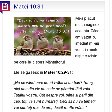
Matei 10:31
Mi-a plăcut
mult imaginea
aceasta. Când
am văzut-o,
imediat mi-au
venit în minte
nişte cuvinte
pe care le-a spus Mântuitorul.
Ele se găsesc în
Matei 10:29-31:
„Nu se vând oare două vrăbii la un ban? Totuş,
nici una din ele nu cade pe pământ fără voia
Tatălui vostru. Cât despre voi, până şi perii din
cap, toţi vă sunt număraţi. Deci să nu vă temeți;
voi sunteți mai de preț decât multe vrăbii.”