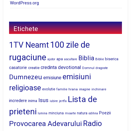
WordPress.org
Etichete
100 zile de
1TV Neamt
rugaciune
Biblia
apa
biserica
Biblie
ajutor
ascultare
devotional
credinta
casatorie
creatie
Domnul
dragoste
emisiuni
Dumnezeu
emisiune
religioase
evolutie
familie
hrana
inchinare
imagine
Lista de
Isus
incredere
inima
iubire
jertfa
prieteni
Poezii
minciuna
moarte
natura
lumina
odihna
Radio
Provocarea Adevarului