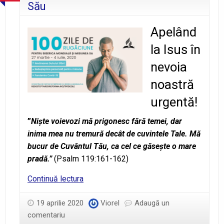
Său
Apelând
la Isus în
nevoia
noastră
urgentă!
”
Niște voievozi mă prigonesc fără temei, dar
inima mea nu tremură decât de cuvintele Tale. Mă
bucur de Cuvântul Tău, ca cel ce găsește o mare
pradă.”
(Psalm 119:161-162)
Ziua
Continuă lectura
24
–
19 aprilie 2020
Viorel
Adaugă un
În
comentariu