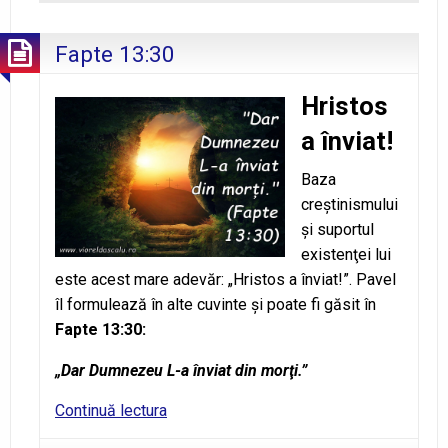
temere
de
Fapte 13:30
Cuvântul
Său
Hristos
a înviat!
Baza
creştinismului
şi suportul
existenţei lui
este acest mare adevăr: „Hristos a înviat!”. Pavel
îl formulează în alte cuvinte şi poate fi găsit în
Fapte 13:30:
„Dar Dumnezeu L-a înviat din morţi.”
Fapte
Continuă lectura
13:30