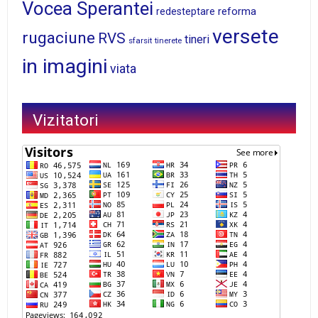
Vocea Sperantei
reforma
redesteptare
versete
rugaciune
RVS
tineri
sfarsit
tinerete
in imagini
viata
Vizitatori