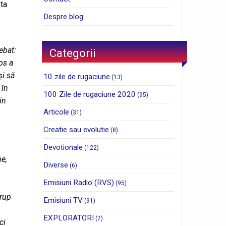
sta
Despre blog
ebat:
Categorii
os a
și să
10 zile de rugaciune
(13)
 în
100 Zile de rugaciune 2020
(95)
in
Articole
(31)
Creatie sau evolutie
(8)
Devotionale
(122)
ne,
Diverse
(6)
Emisiuni Radio (RVS)
(95)
trup
Emisiuni TV
(91)
EXPLORATORI
(7)
ci