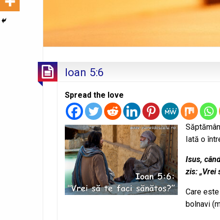
Ioan 5:6
Spread the love
Săptămâna
Iată o în
Isus, când
zis: „Vrei
Care este
bolnavi (m