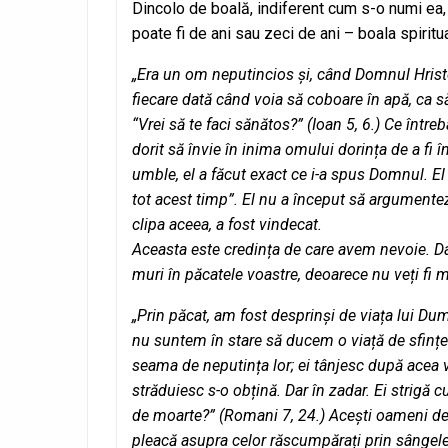
Dincolo de boală, indiferent cum s-o numi ea,
poate fi de ani sau zeci de ani – boala spiritu
„Era un om neputincios și, când Domnul Hristos 
fiecare dată când voia să coboare în apă, ca să
“Vrei să te faci sănătos?” (Ioan 5, 6.) Ce într
dorit să învie în inima omului dorința de a fi în
umble, el a făcut exact ce i-a spus Domnul. El 
tot acest timp”. El nu a început să argumenteze,
clipa aceea, a fost vindecat.
Aceasta este credința de care avem nevoie. Dar,
muri în păcatele voastre, deoarece nu veți fi 
„Prin păcat, am fost desprinși de viața lui Dum
nu suntem în stare să ducem o viață de sfințen
seama de neputința lor; ei tânjesc după acea 
străduiesc s-o obțină. Dar în zadar. Ei strigă 
de moarte?” (Romani 7, 24.) Acești oameni desc
pleacă asupra celor răscumpărați prin sângele 