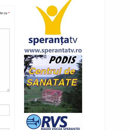
ate cu
*