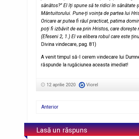
sănătos?” El îți spune să te ridici în sănătate
Mântuitorului. Pune-ți voința de partea lui Hris
Oricare ar putea fi răul practicat, patima domin
poți fi izbăvit de ea prin Hristos, care dorește
(Efeseni 2, 1.) El va elibera robul care este țin
Divina vindecare, pag. 81)
A venit timpul să-I cerem vindecare lui Dumne
răspunde la rugăciunea aceasta imediat!
12 aprilie 2020
Viorel
Anterior
Lasă un răspuns