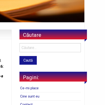
Căutare
.
:6:
-a
Pagini:
Ce-mi place
Cine sunt eu
Contact