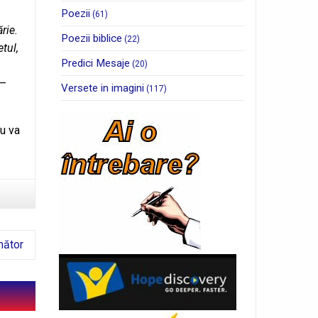
Poezii
(61)
rie.
Poezii biblice
(22)
tul,
Predici Mesaje
(20)
 –
Versete in imagini
(117)
u va
mător