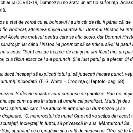
 chiar şi COVID-19, Dumnezeu ne arată un alt tip suferinţă. Acea
ală.
a stat de vorbă cu el, bolnavul I-a zis cât de rău îi părea că, de
 fie vindecat, altcineva pășea înaintea lui. Domnul Hristos l-a într
ebare! Acela era motivul pentru care se afla acolo, dar Domnul Hrist
sănătoșit. Iar când Hristos i-a poruncit să se ridice, să-și ia patul 
nu a spus: “Sunt aici de treizeci de ani și nu am făcut nici un pas
 ci a făcut exact ce i s-a poruncit. Și-a luat patul și a plecat. Și d
 dacă începeți să explicați totul și să judecați fiecare punct, veți
mulțumiți niciodată.
(E. G. White – Credinţa şi faptele, pag. 68)
nezeu. Sufletele noastre sunt cuprinse de paralizie. Prin noi înși
ie, așa cum nu era în stare să umble cel paralizat. Mulți își dau
viață spirituală care îi va aduce în armonie cu Dumnezeu și se
cu disperare: “O, nenorocitul de mine! Cine mă va scăpa din acest 
urajați, încleștați în luptă, să privească în sus. Mântuitorul Se
Său, spunând cu o gingășie și o milă de nedescris: “Vrei să te fa