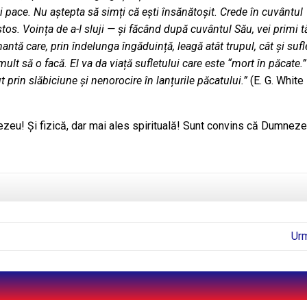
 și pace. Nu aștepta să simți că ești însănătoșit. Crede în cuvântul
tos. Voința de a-I sluji — și făcând după cuvântul Său, vei primi tă
antă care, prin îndelunga îngăduință, leagă atât trupul, cât și sufle
 mult să o facă. El va da viață sufletului care este “mort în păcate.”
ut prin slăbiciune și nenorocire în lanțurile păcatului.”
(E. G. White
zeu! Şi fizică, dar mai ales spirituală! Sunt convins că Dumneze
Ur