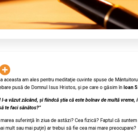
 aceasta am ales pentru meditaţie cuvinte spuse de Mântuitorul
trebare pusă de Domnul Isus Hristos, şi pe care o găsim în
Ioan 5
 l-a văzut zăcând, și fiindcă știa că este bolnav de multă vreme, i
 să te faci sănătos?”
 marea suferinţă în ziua de astăzi? Cea fizică? Faptul că suntem
ai mult sau mai puţin) ar trebui să fie cea mai mare preocupare?