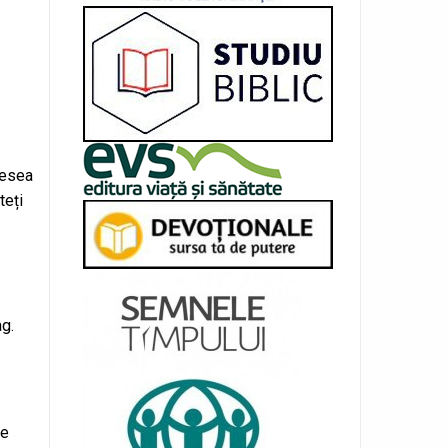
desea
teți
ag.
re