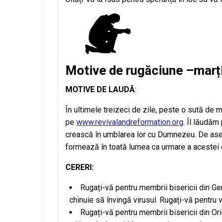
Motive de rugăciune –marți
MOTIVE DE LAUDĂ
:
În ultimele treizeci de zile, peste o sută de 
pe
www.revivalandreformation.org
. Îl lăudăm
crească în umblarea lor cu Dumnezeu. De as
formează în toată lumea ca urmare a acestei
CERERI:
Rugați-vă pentru membrii bisericii din Ger
chinuie să învingă virusul. Rugați-vă pentru v
Rugați-vă pentru membrii bisericii din Orie