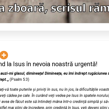
d la Isus în nevoia noastră urgentă!
auzi-mi glasul, dimineața! Dimineața, eu îmi îndrept rugăciunea 
tept.
„
(Psalm 5:3)
i-vă toate puterile și priviți în sus, nu în jos, la dificultățile voastr
veți cădea pe cale. În curând veți vedea pe Isus în spatele norului
i avea de făcut este să întindeți mâna într-o credință simplă și să-
fel mai plini de încredere, prin credință în Isus, veți deveni plini