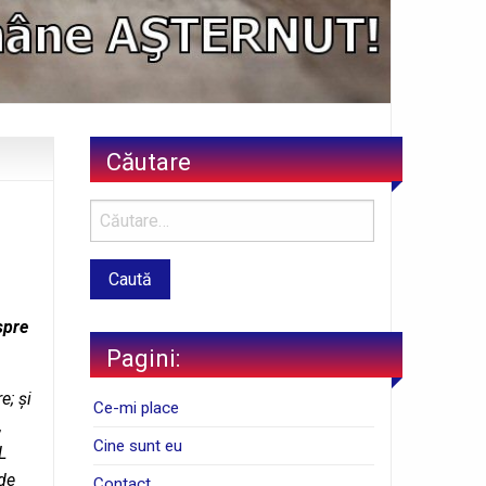
Căutare
spre
Pagini:
e; și
Ce-mi place
,
Cine sunt eu
L
 de
Contact