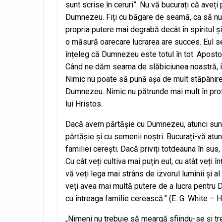
sunt scrise în ceruri”. Nu vă bucurați că ave
Dumnezeu. Fiți cu băgare de seamă, ca să nu s
propria putere mai degrabă decât în spiritul ș
o măsură oarecare lucrarea are succes. Eul se 
înțeleg că Dumnezeu este totul în tot. Apostolu
Când ne dăm seama de slăbiciunea noastră, în
Nimic nu poate să pună așa de mult stăpânire 
Dumnezeu. Nimic nu pătrunde mai mult în profu
lui Hristos.
Dacă avem părtășie cu Dumnezeu, atunci sunt
părtășie și cu semenii noștri. Bucurați-vă atu
familiei cerești. Dacă priviți totdeauna în sus
Cu cât veți cultiva mai puțin eul, cu atât veți 
vă veți lega mai strâns de izvorul luminii și al
veți avea mai multă putere de a lucra pentru
cu întreaga familie cerească.” (E. G. White – 
„Nimeni nu trebuie să meargă sfiindu-se și tr