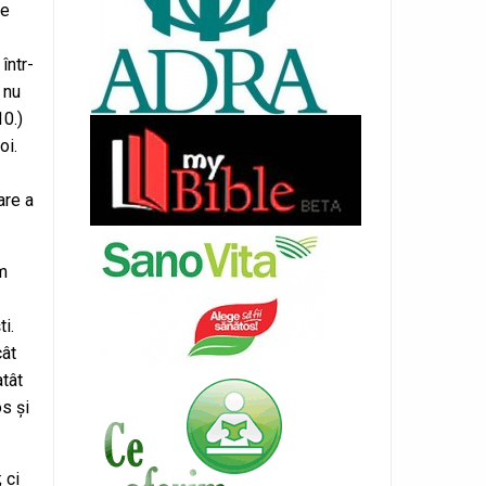
de
într-
 nu
10.)
oi.
are a
m
i.
cât
atât
s și
 ci