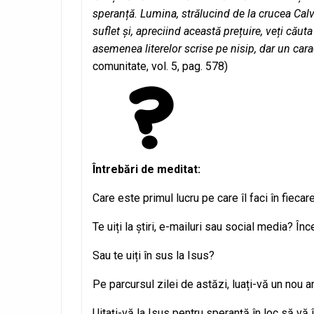
speranță. Lumina, strălucind de la crucea Cal
suflet și, apreciind această prețuire, veți că
asemenea literelor scrise pe nisip, dar un cara
comunitate, vol. 5, pag. 578)
Întrebări de meditat:
Care este primul lucru pe care îl faci în fieca
Te uiți la știri, e-mailuri sau social media? Î
Sau te uiți în sus la Isus?
Pe parcursul zilei de astăzi, luați-vă un nou an
Uitați-vă la Isus pentru speranță în loc să vă 