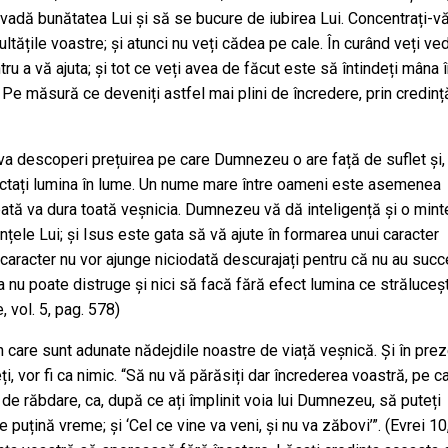
 vadă bunătatea Lui și să se bucure de iubirea Lui. Concentrați-v
ficultățile voastre; și atunci nu veți cădea pe cale. În curând veți v
ru a vă ajuta; și tot ce veți avea de făcut este să întindeți mâna î
Pe măsură ce deveniți astfel mai plini de încredere, prin credinț
 va descoperi prețuirea pe care Dumnezeu o are față de suflet și,
lectați lumina în lume. Un nume mare între oameni este asemenea
ă pată va dura toată veșnicia. Dumnezeu vă dă inteligență și o mint
nțele Lui; și Isus este gata să vă ajute în formarea unui caracter
 caracter nu vor ajunge niciodată descurajați pentru că nu au succ
na nu poate distruge și nici să facă fără efect lumina ce străluceș
, vol. 5, pag. 578)
 care sunt adunate nădejdile noastre de viață veșnică. Și în pre
eți, vor fi ca nimic. “Să nu vă părăsiți dar încrederea voastră, pe c
de răbdare, ca, după ce ați împlinit voia lui Dumnezeu, să puteți
 puțină vreme; și ‘Cel ce vine va veni, și nu va zăbovi’”. (Evrei 10