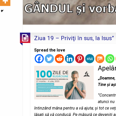
Ziua 19 – Priviţi în sus, la Isus”
Spread the love
Apelân
„
Doamne, 
Tine și aș
”Concentraț
atunci nu 
întinzând mâna pentru a vă ajuta; și tot ce veț
lăsați să vă conducă. Pe măsură ce deveniți ast