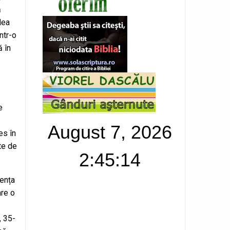
ă
edea
ntr-o
ă în
e
August 7, 2026
es în
te de
2:45:15
zența
are o
, 35-