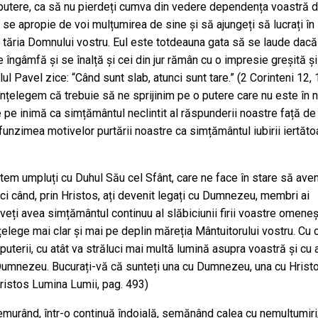
ți putere, ca să nu pierdeți cumva din vedere dependența voastră 
e apropie de voi mulțumirea de sine și să ajungeți să lucrați în
i tăria Domnului vostru. Eul este totdeauna gata să se laude dacă 
îngâmfă și se înalță și cei din jur rămân cu o impresie greșită și
l Pavel zice: “Când sunt slab, atunci sunt tare.” (2 Corinteni 12, 
țelegem că trebuie să ne sprijinim pe o putere care nu este în n
pe inimă ca simțământul neclintit al răspunderii noastre față de
nzimea motivelor purtării noastre ca simțământul iubirii iertăto
em umpluți cu Duhul Său cel Sfânt, care ne face în stare să ave
nci când, prin Hristos, ați devenit legați cu Dumnezeu, membri ai
, veți avea simțământul continuu al slăbiciunii firii voastre omeneșt
înțelege mai clar și mai pe deplin măreția Mântuitorului vostru. Cu 
 puterii, cu atât va străluci mai multă lumină asupra voastră și cu 
 Dumnezeu. Bucurați-vă că sunteți una cu Dumnezeu, una cu Hristo
Hristos Lumina Lumii, pag. 493)
emurând, într-o continuă îndoială, semănând calea cu nemulțumiri;