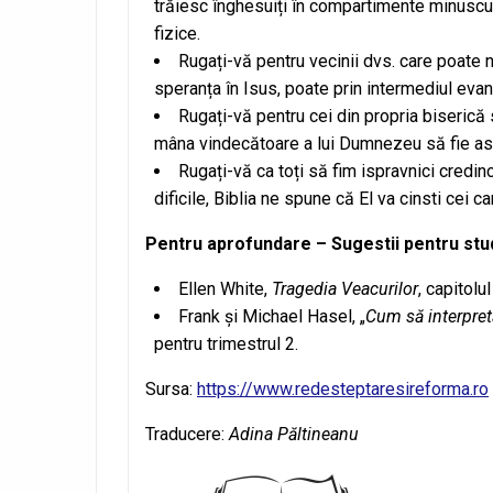
trăiesc înghesuiți în compartimente minuscule
fizice.
Rugați-vă pentru vecinii dvs. care poate 
speranța în Isus, poate prin intermediul evang
Rugați-vă pentru cei din propria biserică
mâna vindecătoare a lui Dumnezeu să fie asu
Rugați-vă ca toți să fim ispravnici credi
dificile, Biblia ne spune că El va cinsti cei c
Pentru aprofundare – Sugestii pentru stu
Ellen White,
Tragedia Veacurilor
, capitolul
Frank și Michael Hasel, „
Cum să interpret
pentru trimestrul 2.
Sursa:
https://www.redesteptaresireforma.ro
Traducere:
Adina Păltineanu