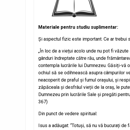
Materiale pentru studiu suplimentar:
Şi aspectul fizic este important. Ce ar trebui 
„În loc de a viețui acolo unde nu pot fi văzute
gânduri îndreptate către rău, unde frământare
contempla lucrările lui Dumnezeu. Găsiți-vă odi
ochiul să se odihnească asupra câmpurilor verzi
neacoperit de praful și fumul orașului, și respi
zăpăceala și desfrâul vieții de la oraș, le pute
Dumnezeu prin lucrările Sale și pregăti pentru 
367)
Din punct de vedere spiritual:
Isus a adăugat: “Totuși, să nu vă bucurați de 