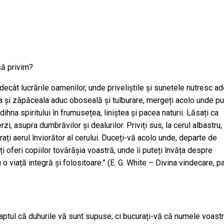
să privim?
 decât lucrările oamenilor, unde priveliștile și sunetele nutresc a
a și zăpăceala aduc oboseală și tulburare, mergeți acolo unde pu
hna spiritului în frumusețea, liniștea și pacea naturii. Lăsați ca
, asupra dumbrăvilor și dealurilor. Priviți sus, la cerul albastru,
rați aerul înviorător al cerului. Duceți-vă acolo unde, departe de
ți oferi copiilor tovărășia voastră, unde îi puteți învăța despre
o viață integră și folositoare.” (E. G. White – Divina vindecare, p
faptul că duhurile vă sunt supuse; ci bucurați-vă că numele voast