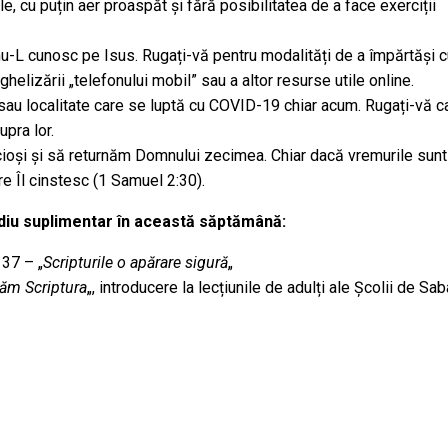
, cu puțin aer proaspăt și fără posibilitatea de a face exerciții
nu-L cunosc pe Isus. Rugați-vă pentru modalități de a împărtăși c
helizării „telefonului mobil” sau a altor resurse utile online.
 sau localitate care se luptă cu COVID-19 chiar acum. Rugați-vă c
pra lor.
ncioși și să returnăm Domnului zecimea. Chiar dacă vremurile sunt
are Îl cinstesc (1 Samuel 2:30).
diu suplimentar în această săptămână:
 37 – „
Scripturile o apărare sigură
„
ăm Scriptura
„, introducere la lecțiunile de adulți ale Școlii de Sab