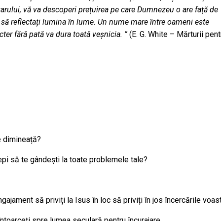
varului, vă va descoperi prețuirea pe care Dumnezeu o are față de
uta să reflectați lumina în lume. Un nume mare între oameni este
cter fără pată va dura toată veșnicia. ”
(E. G. White – Mărturii pent
re dimineață?
ncepi să te gândești la toate problemele tale?
gajament să priviți la Isus în loc să priviți în jos încercările voast
întoarceți spre lumea seculară pentru încurajare.