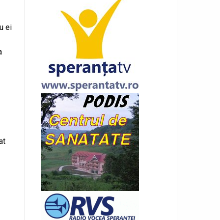
u ei
a
at