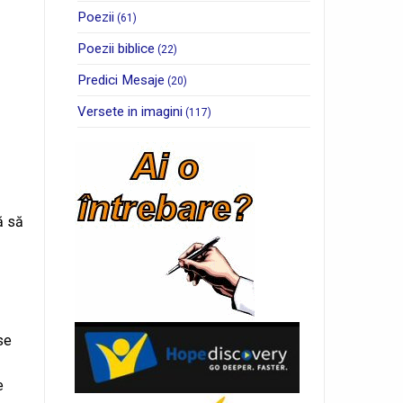
Poezii
(61)
Poezii biblice
(22)
Predici Mesaje
(20)
Versete in imagini
(117)
ă să
se
e