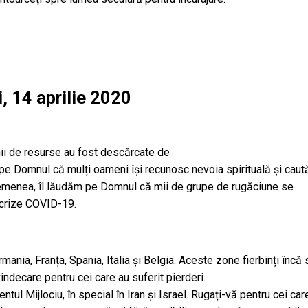
, 14 aprilie 2020
mii de resurse au fost descărcate de
 pe Domnul că mulți oameni își recunosc nevoia spirituală și caut
emenea, îl lăudăm pe Domnul că mii de grupe de rugăciune se
 crize COVID-19.
mania, Franța, Spania, Italia și Belgia. Aceste zone fierbinți încă 
indecare pentru cei care au suferit pierderi.
ntul Mijlociu, în special în Iran și Israel. Rugați-vă pentru cei car